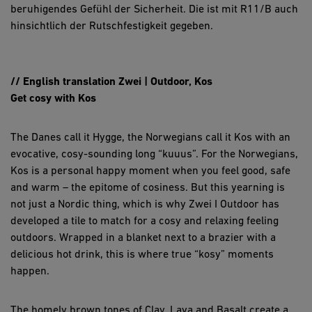
beruhigendes Gefühl der Sicherheit. Die ist mit R11/B auch
hinsichtlich der Rutschfestigkeit gegeben.
// English translation Zwei | Outdoor, Kos
Get cosy with Kos
The Danes call it Hygge, the Norwegians call it Kos with an
evocative, cosy-sounding long “kuuus”. For the Norwegians,
Kos is a personal happy moment when you feel good, safe
and warm – the epitome of cosiness. But this yearning is
not just a Nordic thing, which is why Zwei I Outdoor has
developed a tile to match for a cosy and relaxing feeling
outdoors. Wrapped in a blanket next to a brazier with a
delicious hot drink, this is where true “kosy” moments
happen.
The homely brown tones of Clay, Lava and Basalt create a